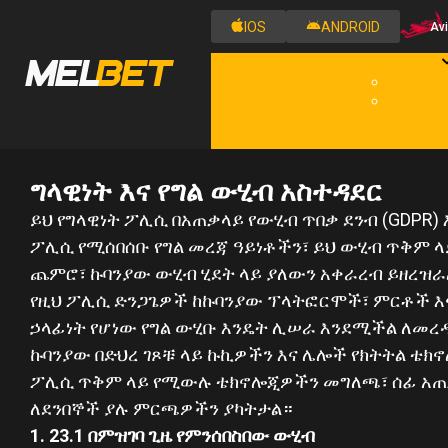
IOS
ANDROID
Avi
መመዝገቢያ
መግባት
መተግበሪያ
ውርርድ
የእግር ኳ
የቅርጸ ቅ
ግላዊነት እና የግል ውሂብ አስተዳደር
ይህ የግላዊነት ፖሊሲ በአጠቃላይ የውሂብ ጥበቃ ደንብ (GDP
ፖሊሲ የሚሰበሰቡ የግል መረጃ ዓይነቶችን፣ ይህ ውሂብ ጥቅም 
ጨምሮ፣ ኩባንያው ውሂብ ሂደት ላይ ያለውን አቀራረብ ይዘረዝራ
የዚህ ፖሊሲ ድንጋጌዎች ከኩባንያው ፕላትፎርሞች፣ ምርቶች እና
ኃላፊነት የሆነው የግል ውሂቡ እንዴት ሊሠራ እንደሚችል ለመረ
ኩባንያው በድህረ ገጾቹ ላይ ኩኪዎችን እና ሌሎች የክትትል ቴክ
ፖሊሲ ጥቅም ላይ የሚውሉ ቴክኖሎጂዎችን መግለጫ፣ ሰፊ አጠ
ለደንበኞች ያሉ ምርጫዎችን ያካትታል።
1. 23.1 በምዝገባ ጊዜ የምንሰበስበው ውሂብ