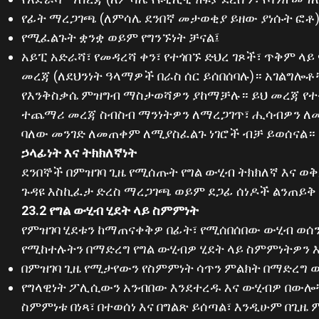
የፊት ማረጋገጫ (ለምሳሌ ደንበኛ መታወቂያ ይዘው ያነሱት ፎቶ)
የሚፈልጉት ቋንቋ ወይም የግንኙነት ቻናል፤
አይፒ አድራሻ፣ የመዳረሻ ቀን፣ የተጎበኙ ድህረ ገጾች፣ ጥቅም ላይ
መረጃ (ለደህንነት ዓላማዎች በራስ ሰር ይሰበሰባሉ)። አገልግሎቶ
የእንቅስቃሴ ምዝግብ ማስታወሻዎን ያከማቻሉ። ይህ መረጃ የተቀ
ተጨማሪ መረጃ ስብስብ ማንነትዎን ለማረጋገጥ፣ ሒሳብዎን ለመጠ
ባለው መንገድ ለመጠቀም ለሚያስፈልጉ ነገሮች ብቻ ይወሰናል።
ኃላፊነት እና ትክክለኛነት
ደንበኞች በምዝገባ ጊዜ የሚሰጡት የግል ውሂብ ትክክለኛ እና ወ
ጉዳዩ እስኪፈታ ድረስ ማረጋገጫ ወይም ደጋፊ ሰነዶች ልንጠይቅ 
23.2 የግል ውሂብ ሂደት ላይ ስምምነት
የምዝገባ ሂደቱን ከማጠናቀቅዎ በፊት፣ የሚሰበሰበው ውሂብ ወሰን
የሚከተሉትን በማድረግ የግል ውሂብዎ ሂደት ላይ ስምምነትዎን 
በምዝገባ ጊዜ የሚታየውን የስምምነት ሳጥን ምልክት በማድረግ ወ
የግላዊነት ፖሊሲውን አንብበው እንደተረዱ እና ውሂብዎ በው
ስምምነቱ በነጻ፣ በተወሰነ እና በግልጽ ይሰጣል፣ እንዲሁም በጊ