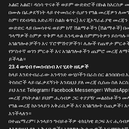
አልፎ አልፎ፣ ዳሰሳ ጥናቶች ወይም ውድድሮች በኩል ከእርስዎ 
በሙሉ በፈቃደኝነት ላይ የተመሰረተ ሲሆን የግል መረጃዎን ለ
ስም፣ የደብዳቤ አድራሻ፣ ስልክ ቁጥር) እና ጂኦግራፊያዊ መረጃ
ውድድር ላይ በመሳተፍ ወይም ከኛ ሽልማቶችን (ሽልማቶች) በመ
ዓላማዎች ስምዎ ጥቅም ላይ እንዲውል ስምምነትዎን ይሰጣሉ። 
አገልግሎቶቻችን እና ፕሮሞሽኖቻችን፣ ሌሎች የጨዋታ ምርቶችን (
የሦስተኛ ወገን ምርቶች እና አገልግሎቶችን ጨምሮ መረጃ ለማ
ይችላል።
23.4 ውሂብ የመሰብሰብ እና ሂደት ዘዴዎች
ከላይ እንደተብራራው አንዳንድ ውሂቦችን በራስ ሰር ልንሰበስብ 
ትስስሮች ላይ በፈቃደኝነት እንደዚህ ያለ መረጃ ሲሰጡ ስለ እርስ
ይህ እንደ Telegram፣ Facebook Messenger፣ Whats
መረጃ ያካትታል፣ ይህም ሒሳብዎ ጋር ተያያዥ መልዕክቶችን መላክ
የግል መረጃ ከኦንላይን አቅራቢዎች እና አገልግሎት ሰጪዎች፣ እና
እንችላለን።
በተጨማሪም፣ ኦንላይን ግብይቶችዎ ቴክኒካዊ ድጋፍ እና ሒሳብዎ
ለእንደዚህ ያሉ አቅራቢዎች፣ አገልግሎት ሰጪዎች እና የሦስተኛ