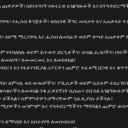
 ጨዋታዎች፣ በይነተገናኝ የውርርድ አገልግሎቶች እና በፕላትፎርማ
ረጋገጫ፣ የሒሳብ ቅንጅቶች፣ ቴክኒካዊ ችግር መፍታት እና አጠቃላይ 
ድ፣ ዕድሜ ማረጋገጫ እና ሒሳብ ለመክፈት ወይም ቀጣይ አጠቃቀም 
የተከለከሉ ወይም ሕገ-ወጥ ድርጊቶችን፣ ድብል ሒሳቦችን፣ ቦነሶች
ለመለየት፣ ለመመርመር እና ለመከላከል፤
ስተዳደርን እና የፋይናንሺያል ሪፖርትን ጨምሮ ተፈጻሚ ህጋዊ እና ቁጥ
ላክ፣ ለምሳሌ ወደ ውሎቻችን፣ ፖሊሲዎች ወይም ሲስተም ተደራሽነ
ቁሳቁሶችን ለመቀበል ንቁ ፈቃደኛነት ሲሰጡ። ይህ ስለ አገልግሎቶቻ
ት ይችላል። ስምምነትዎን በማናቸውም ጊዜ ሊያነሱ ይችላሉ፤
ዝማሚያዎችን መገምገም እና ፕላትፎርማችንን ማሻሻልን ጨምሮ ውስጣ
ችን ለማካሄድ እና አስተያየት ለመሰብሰብ፤