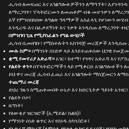
ሒሳብ ለመፍጠር እና አገልግሎቶቻችንን ለማግኘት፣ እያንዳንዱ 
ለማረጋገጥ፣ ፕላትፎርሙን ለመጠቀም ብቁ መሆንዎን ለማረጋገጥ 
እኛ የምንሰበስበው ለግልጽ ዓላማዎች አስፈላጊ የሆነውን ውሂብ ብ
እንዲረዱ እና በፈቃደኝነት እና ንቃት እንዲሰጡ ለማረጋገጥ ተዘ
በምዝገባ ጊዜ የሚያስፈልጉ የግል ውሂቦች
ሒሳብ ሲመዘገቡ፣ የሚከተሉትን አስገዳጅ መረጃዎች እንዲሰጡ
ሙሉ ስም።
በማንነት ሰነድዎ ላይ እንደተጠቀሰው ህጋዊ የመጀመ
ቋሚ የመኖሪያ አድራሻ።
አገር፣ ከተማ፣ የጎዳና አድራሻ እና የፖ
የልደት ቀን።
በፕላትፎርማችን ላይ የሚቀርቡ አገልግሎቶችን ለ
ይህ ዋና መረጃ ሒሳብ ፈጠራ እና አገልግሎት ማስጀመርን ለማ
ተጨማሪ መረጃ
ድህረ ገጹን ከሚጠቀሙበት ሁኔታ እና ከድርጊትዎ ዓይነት አንፃ
የልደት ቦታ፤
ዜግነት፤
የዕውቂያ ዝርዝሮች (ኢሜይል፣ ስልክ)፤
የማንነት ሰነድ ቁጥር እና የሰነዱ ስካን/ፎቶ፤
የአድራሻ ማስረጃ (ለምሳሌ የዩቲሊቲ ክፍያ ደረሰኝ፣ የባንክ መግ