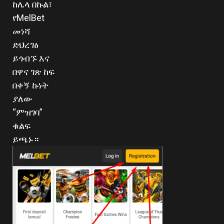
ከሌላ በኩል፣
የMelBet
መነሻ
ድህረገፅ
ይጎብኙ እና
በዋና ገጽ ከፍ
በቀኝ ኩነት
ያለው
“ምዝገባ”
ቁልፍ
ይጫኑ።