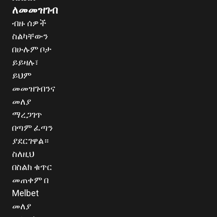
ለመመዝገብ
ብዙ ሰዎች
ስልካቸውን
በሁሉም ቦታ
ይይዛሉ፣
ይህም
መመዝገብንና
መለያ
ማረጋገጥ
በጣም ፈጣን
ያደርገዋል።
ስለዚህ
በስልክ ቁጥር
መጠቀም በ
Melbet
መለያ