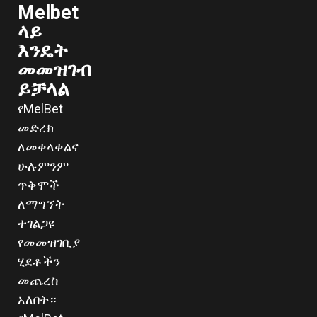
Melbet
ላይ
እንዴት
መመዝገብ
ይቻላል
የMelBet
መድረክ
ለመቀላቀልና
ሁሉምንም
ጥቅሞች
ለማግኘት
ተገልጋዩ
የመመዝገቢያ
ሂደቶችን
መጨረስ
አለበት።