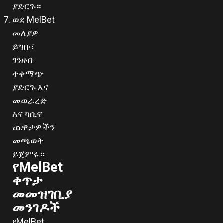
ያድርጉ።
ወደ MelBet
መለያዎ
ይግቡ፣
ገንዘብ
ተቀማጭ
ያድርጉ እና
መወራረድ
እና ካሲኖ
ጨዋታዎችን
መጫወት
ይጀምሩ።
የMelBet
ቀጥታ
መመዝገቢያ
መንገዶች
የMelBet