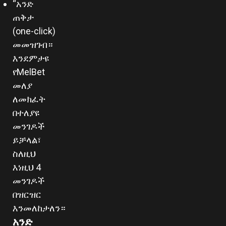
“አንድ
ጠቅታ
(one-click)
መመዝገብ።
እንደምታዩ
የMelBet
መለያ
ለመክፈት
በተለያዩ
መንገዶች
ይቻላል፣
ስለዚህ
እነዚህ 4
መንገዶች
በዝርዝር
እንመለከታለን።
አንድ