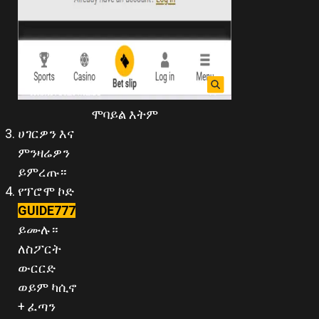
ሞባይል እትም
ሀገርዎን እና
ምንዛሬዎን
ይምረጡ።
የፕሮሞ ኮድ
GUIDE777
ይሙሉ።
ለስፖርት
ውርርድ
ወይም ካሲኖ
+ ፈጣን