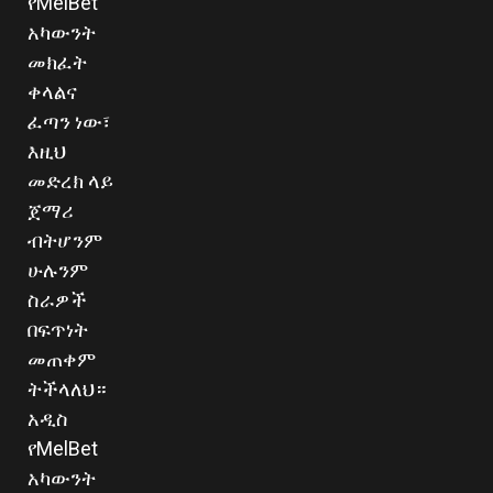
የMelBet
አካውንት
መክፈት
ቀላልና
ፈጣን ነው፣
እዚህ
መድረክ ላይ
ጀማሪ
ብትሆንም
ሁሉንም
ስራዎች
በፍጥነት
መጠቀም
ትችላለህ።
አዲስ
የMelBet
አካውንት