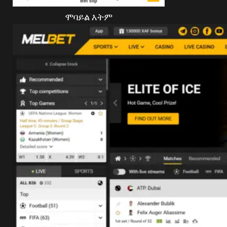
ሞባይል እትም