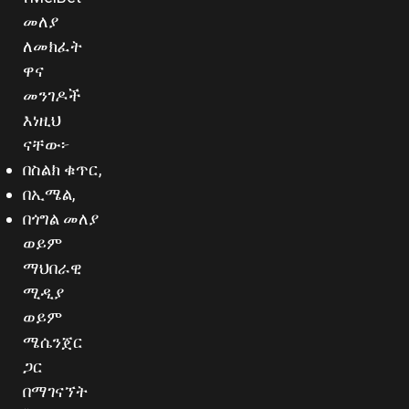
መለያ
ለመክፈት
ዋና
መንገዶች
እነዚህ
ናቸው፦
በስልክ ቁጥር,
በኢሜል,
በጎግል መለያ
ወይም
ማህበራዊ
ሚዲያ
ወይም
ሜሴንጀር
ጋር
በማገናኘት