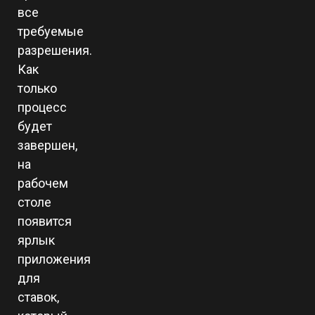
все
требуемые
разрешения.
Как
только
процесс
будет
завершен,
на
рабочем
столе
появится
ярлык
приложения
для
ставок,