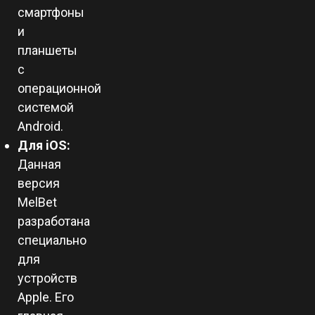
смартфоны
и
планшеты
с
операционной
системой
Android.
Для iOS:
Данная
версия
MelBet
разработана
специально
для
устройств
Apple. Его