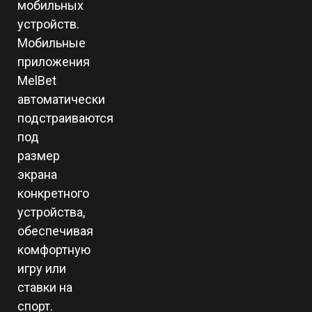
мобильных
устройств.
Мобильные
приложения
MelBet
автоматически
подстраиваются
под
размер
экрана
конкретного
устройства,
обеспечивая
комфортную
игру или
ставки на
спорт.