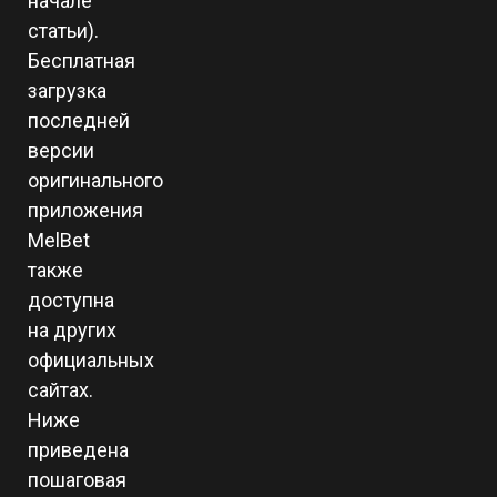
начале
статьи).
Бесплатная
загрузка
последней
версии
оригинального
приложения
MelBet
также
доступна
на других
официальных
сайтах.
Ниже
приведена
пошаговая