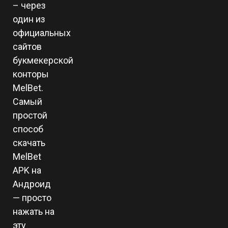
– через
один из
официальных
сайтов
букмекерской
конторы
MelBet.
Самый
простой
способ
скачать
MelBet
APK на
Андроид
— просто
нажать на
эту