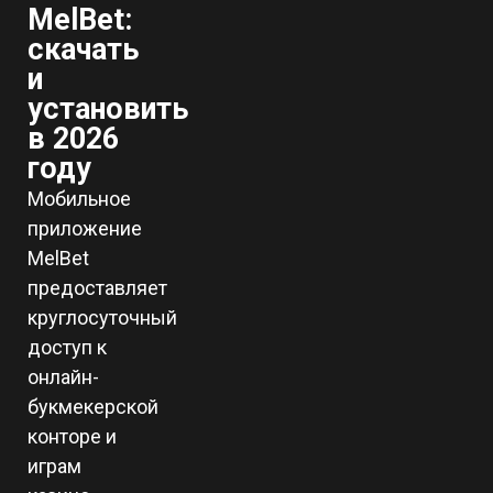
MelBet:
скачать
и
установить
в 2026
году
Мобильное
приложение
MelBet
предоставляет
круглосуточный
доступ к
онлайн-
букмекерской
конторе и
играм