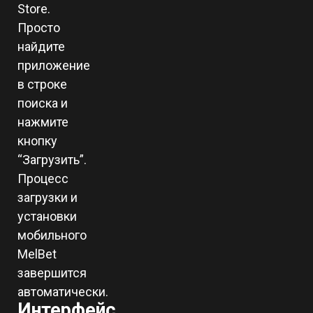
Store.
Просто
найдите
приложение
в строке
поиска и
нажмите
кнопку
“Загрузить”.
Процесс
загрузки и
установки
мобильного
MelBet
завершится
автоматически.
Интерфейс