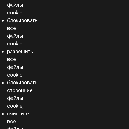
файлы
cookie;
блокировать
все
файлы
cookie;
разрешить
все
файлы
cookie;
блокировать
сторонние
файлы
cookie;
очистите
все