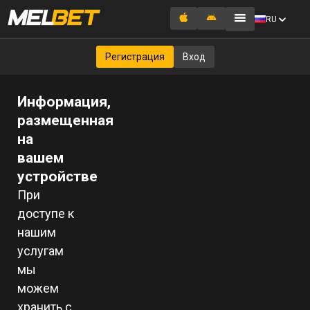
RU
Регистрация
Вход
Информация,
размещенная
на
вашем
устройстве
При
доступе к
нашим
услугам
мы
можем
хранить с