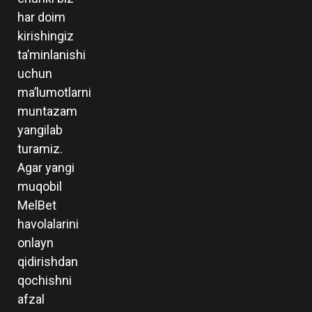
har doim
kirishingiz
ta’minlanishi
uchun
ma’lumotlarni
muntazam
yangilab
turamiz.
Agar yangi
muqobil
MelBet
havolalarini
onlayn
qidirishdan
qochishni
afzal