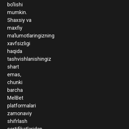
bo’lishi
mumkin.
Shaxsiy va
maxfiy
ma’lumotlaringizning
xavfsizligi
haqida
tashvishlanishingiz
shart
emas,
chunki
barcha
MelBet
platformalari
zamonaviy
shifrlash
sertifikatlaridan