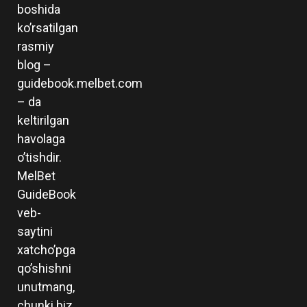
boshida
ko’rsatilgan
rasmiy
blog –
guidebook.melbet.com
– da
keltirilgan
havolaga
o’tishdir.
MelBet
GuideBook
veb-
saytini
xatcho’pga
qo’shishni
unutmang,
chunki biz