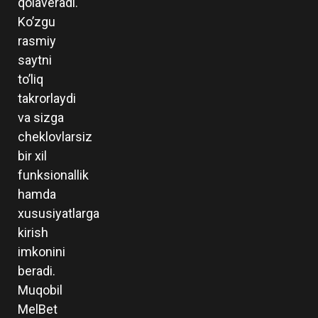
qolaveradi.
Ko’zgu
rasmiy
saytni
to’liq
takrorlaydi
va sizga
cheklovlarsiz
bir xil
funksionallik
hamda
xususiyatlarga
kirish
imkonini
beradi.
Muqobil
MelBet