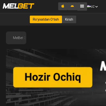
UZ
Roʻyxatdan Oʻtish
Kirish
MelBet Qo‘llanmasi
Zerkalo