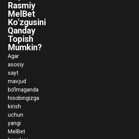
Rasmiy
MelBet
Ko’zgusini
Qanday
Topish
Mumkin?
Agar
asosiy
sayt
mavjud
bo’lmaganda
hisobingizga
kirish
uchun
yangi
MelBet