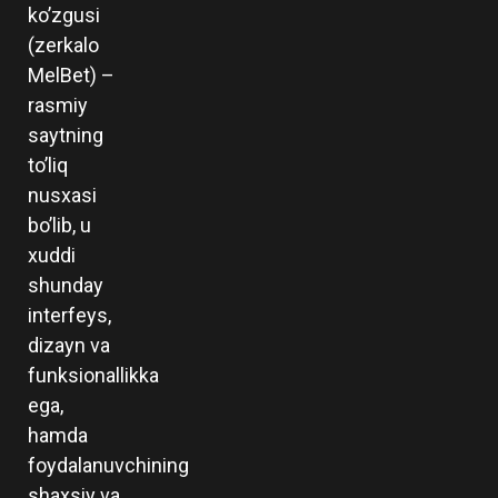
ko’zgusi
(zerkalo
MelBet) –
rasmiy
saytning
to’liq
nusxasi
bo’lib, u
xuddi
shunday
interfeys,
dizayn va
funksionallikka
ega,
hamda
foydalanuvchining
shaxsiy va