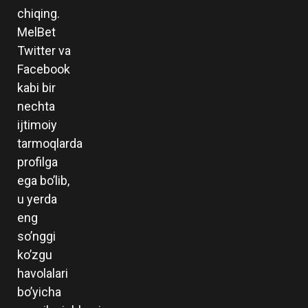
chiqing.
MelBet
Twitter va
Facebook
kabi bir
nechta
ijtimoiy
tarmoqlarda
profilga
ega bo’lib,
u yerda
eng
so’nggi
ko’zgu
havolalari
bo’yicha