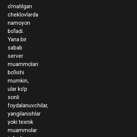
o’rnatilgan
cheklovlarda
namoyon
bo’ladi.
Yana bir
sabab
server
muammolari
bo’lishi
mumkin,
ular ko’p
sonli
foydalanuvchilar,
yangilanishlar
yoki texnik
muammolar