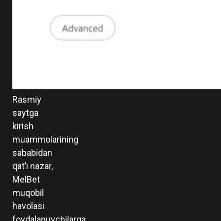
Rasmiy
saytga
kirish
muammolarining
sababidan
qat’i nazar,
MelBet
muqobil
havolasi
foydalanuvchilarga