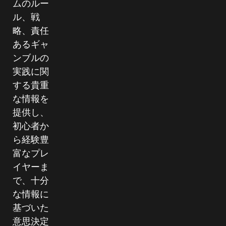
ムのルー
ル、戦
略、責任
あるギャ
ンブルの
実践に関
する貴重
な情報を
提供し、
初心者か
ら経験豊
富なプレ
イヤーま
で、十分
な情報に
基づいた
意思決定