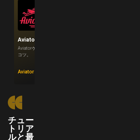
Chicken Road
Aviator
マンホールの蓋を
Aviatorゲームに関する貴重なヒントと
リについての人気
コツ。
ご覧ください。
Aviatorをプレイ
Chicken Roa
チュー
トリア
ルと最