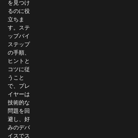
を見つけ
るのに役
立ちま
す。ステ
ップバイ
ステップ
の手順、
ヒントと
コツに従
うこと
で、プレ
イヤーは
技術的な
問題を回
避し、好
みのデバ
イスでス