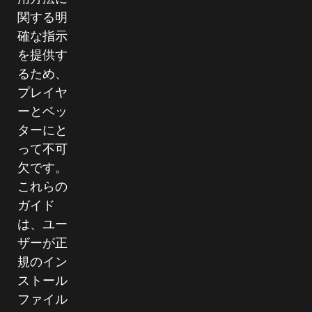
関する明
確な指示
を提供す
るため、
プレイヤ
ーとベッ
ターにと
って不可
欠です。
これらの
ガイド
は、ユー
ザーが正
規のイン
ストール
ファイル