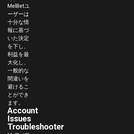
MelBetユ
ーザーは
十分な情
報に基づ
いた決定
を下し、
利益を最
大化し、
一般的な
間違いを
避けるこ
とができ
ます。
Account
Issues
Troubleshooter