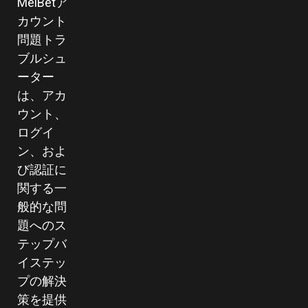
MelBetア
カウント
問題トラ
ブルシュ
ーター
は、アカ
ウント、
ログイ
ン、およ
び認証に
関する一
般的な問
題へのス
テップバ
イステッ
プの解決
策を提供