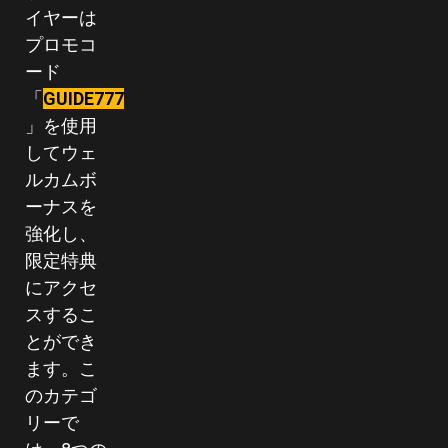
イヤーは
プロモコ
ード
「
GUIDE777
」を使用
してウェ
ルカムボ
ーナスを
強化し、
限定特典
にアクセ
スするこ
とができ
ます。こ
のカテゴ
リーで