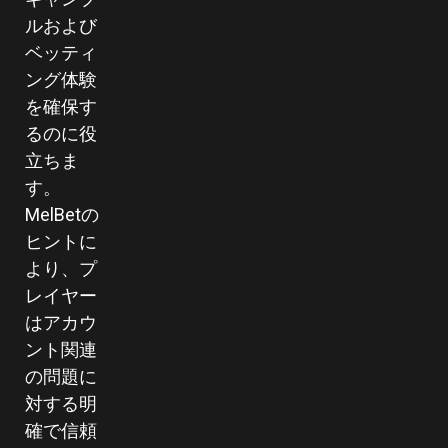
ルおよび
ベッティ
ング体験
を確保す
るのに役
立ちま
す。
MelBetの
ヒントに
より、プ
レイヤー
はアカウ
ント関連
の問題に
対する明
確で信頼