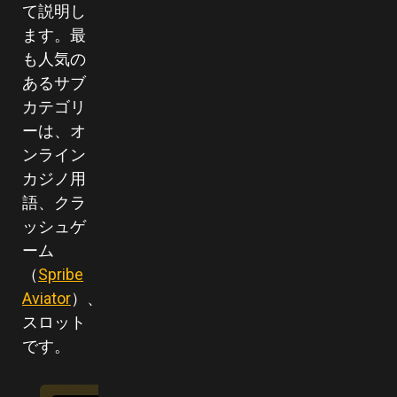
て説明し
ます。最
も人気の
あるサブ
カテゴリ
ーは、オ
ンライン
カジノ用
語、クラ
ッシュゲ
ーム
（
Spribe
Aviator
）、
スロット
です。