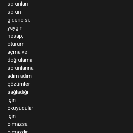
sorunları
sorun
gidericisi,
yaygın
hesap,
oturum
açma ve
doğrulama
sorunlarına
adım adım
çözümler
sağladığı
için
okuyucular
için
olmazsa
olmazdır.