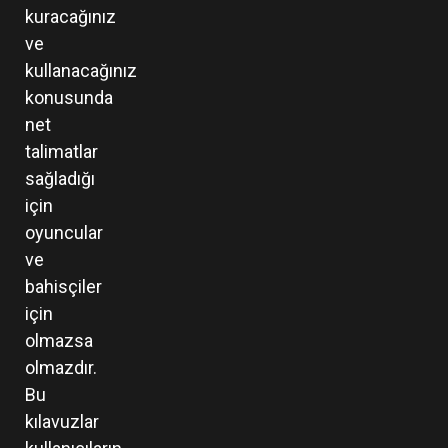
kuracağınız
ve
kullanacağınız
konusunda
net
talimatlar
sağladığı
için
oyuncular
ve
bahisçiler
için
olmazsa
olmazdır.
Bu
kılavuzlar