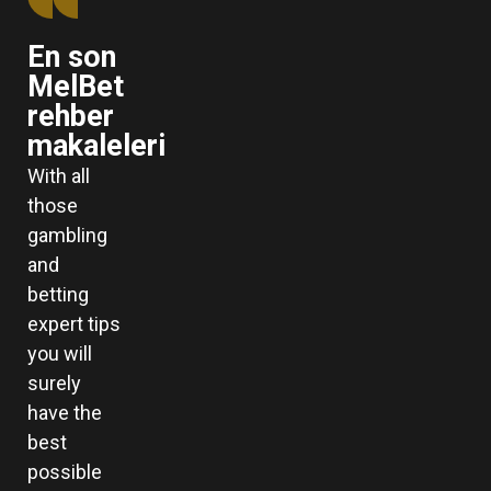
En son
MelBet
rehber
makaleleri
With all
those
gambling
and
betting
expert tips
you will
surely
have the
best
possible