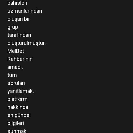
bahisleri
uzmanlarından
oluşan bir
grup
tarafından
oluşturulmuştur.
MelBet
Rehberinin
amacı,
tüm
soruları
yanıtlamak,
platform
hakkında
en güncel
bilgileri
sunmak