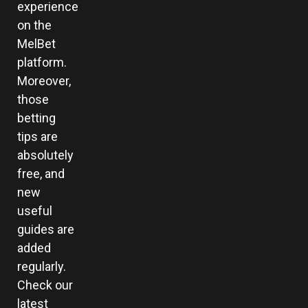
experience
on the
MelBet
platform.
Moreover,
those
betting
tips are
absolutely
free, and
new
useful
guides are
added
regularly.
Check our
latest