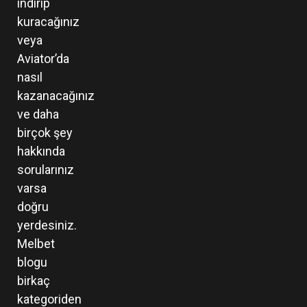
indirip
kuracağınız
veya
Aviator’da
nasıl
kazanacağınız
ve daha
birçok şey
hakkında
sorularınız
varsa
doğru
yerdesiniz.
Melbet
blogu
birkaç
kategoriden