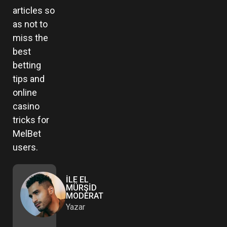
articles so
as not to
miss the
best
betting
tips and
online
casino
tricks for
MelBet
users.
İLE EL
MÜRŞID
MODERAT
Yazar