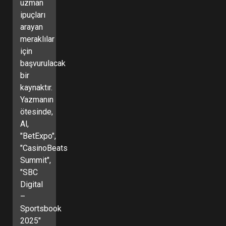
uzman
ipuçları
arayan
meraklılar
için
başvurulacak
bir
kaynaktır.
Yazmanın
ötesinde,
Al,
"BetExpo",
"CasinoBeats
Summit",
"SBC
Digital
–
Sportsbook
2025"