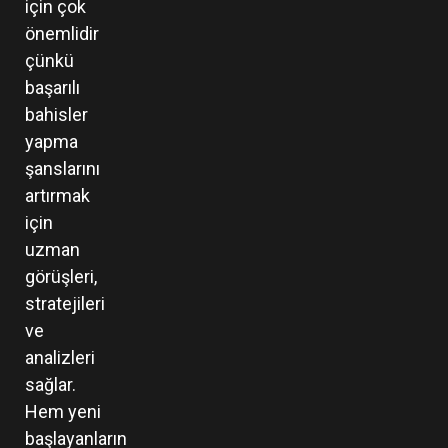
için çok
önemlidir
çünkü
başarılı
bahisler
yapma
şanslarını
artırmak
için
uzman
görüşleri,
stratejileri
ve
analizleri
sağlar.
Hem yeni
başlayanların