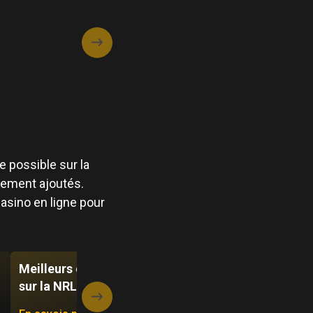
e possible sur la
rement ajoutés.
asino en ligne pour
Meilleurs conseils pour parier
sur la NRL