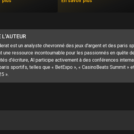
r plus
En savoir plus
 L'AUTEUR
rat est un analyste chevronné des jeux d'argent et des paris sp
t une ressource incontournable pour les passionnés en quête de
ités d'écriture, Al participe activement à des conférences interna
 paris sportifs, telles que « BetExpo », « CasinoBeats Summit » e
5 ».