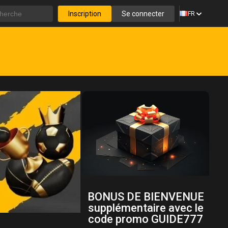
Inscription
Se connecter
FR
BONUS DE BIENVENUE
supplémentaire avec le
code promo GUIDE777