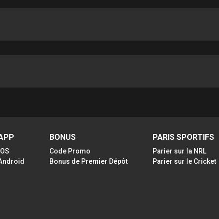
APP
BONUS
PARIS SPORTIFS
iOS
Code Promo
Parier sur la NRL
Android
Bonus de Premier Dépôt
Parier sur le Cricket