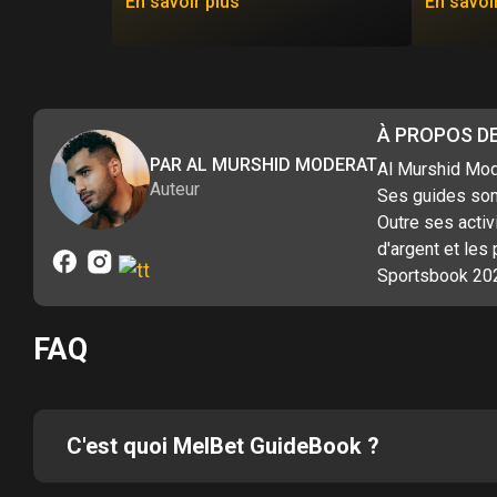
En savoir plus
En savoi
À PROPOS DE
PAR AL MURSHID MODERAT
Al Murshid Mode
Auteur
Ses guides son
Outre ses activ
d'argent et les
Sportsbook 202
FAQ
C'est quoi MelBet GuideBook ?