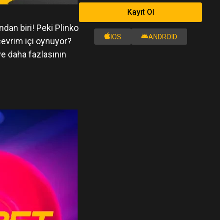
Kayıt Ol
dan biri! Peki Plinko
IOS
ANDROID
çevrim içi oynuyor?
ve daha fazlasının