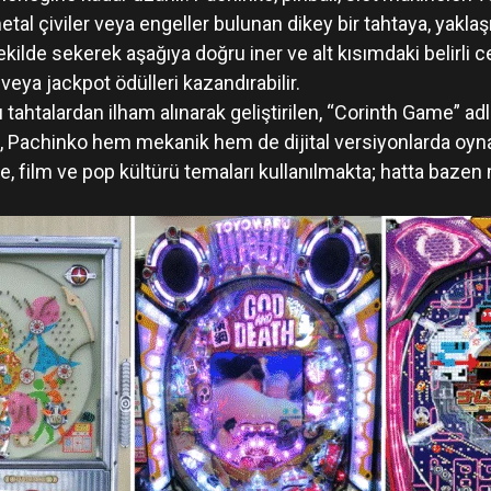
metal çiviler veya engeller bulunan dikey bir tahtaya, yak
r şekilde sekerek aşağıya doğru iner ve alt kısımdaki belirli 
veya jackpot ödülleri kazandırabilir.
ı tahtalardan ilham alınarak geliştirilen, “Corinth Game” ad
ıyla, Pachinko hem mekanik hem de dijital versiyonlarda o
me, film ve pop kültürü temaları kullanılmakta; hatta bazen