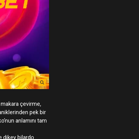
a makara çevirme,
niklerinden pek bir
nko’nun anlamını tam
e dikey bilardo