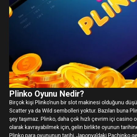
Plinko Oyunu Nedir?
Birçok kişi Plinko’nun bir slot makinesi olduğunu dü
Scatter ya da Wild sembolleri yoktur. Bazıları buna P
şey taşımaz. Plinko, daha çok hızlı çevrim içi casino 
olarak kavrayabilmek için, gelin birlikte oyunun tarihin
Plinko para oyununun tarihi, Japonya’daki Pachinko gel