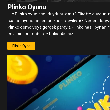
Plinko Oyunu
Hiç Plinko oyunlarını duydunuz mu? Elbette duydunuz!
casino oyunu neden bu kadar seviliyor? Neden dünyan
Plinko demo veya gerçek parayla Plinko nasıl oynanır?
cevabını bu rehberde bulacaksınız.
Plinko Oyna