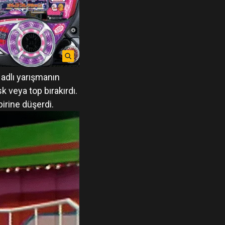
 adlı yarışmanın
k veya top bırakırdı.
irine düşerdi.