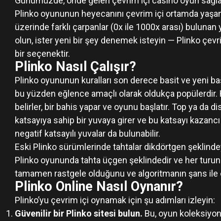
Günümüzde, önde gelen çevrim içi casino oyun sağlayıc
Plinko oyununun heyecanını çevrim içi ortamda yaşamas
üzerinde farklı çarpanlar (0x ile 1000x arası) bulunan 
olun, ister yeni bir şey denemek isteyin — Plinko çe
bir seçenektir.
Plinko Nasıl Çalışır?
Plinko oyununun kuralları son derece basit ve yeni baş
bu yüzden eğlence amaçlı olarak oldukça popülerdir
belirler, bir bahis yapar ve oyunu başlatır. Top ya da di
katsayıya sahip bir yuvaya girer ve bu katsayı kazancı bi
negatif katsayılı yuvalar da bulunabilir.
Eski Plinko sürümlerinde tahtalar dikdörtgen şeklind
Plinko oyununda tahta üçgen şeklindedir ve her turun 
tamamen rastgele olduğunu ve algoritmanın şans ile ola
Plinko Online Nasıl Oynanır?
Plinko’yu çevrim içi oynamak için şu adımları izleyin:
Güvenilir bir Plinko sitesi bulun.
Bu, oyun koleksiyonu