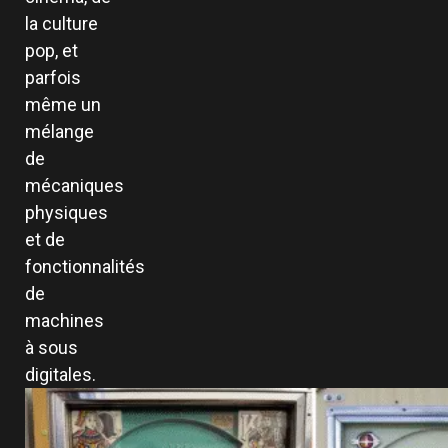
la culture
pop, et
parfois
même un
mélange
de
mécaniques
physiques
et de
fonctionnalités
de
machines
à sous
digitales.