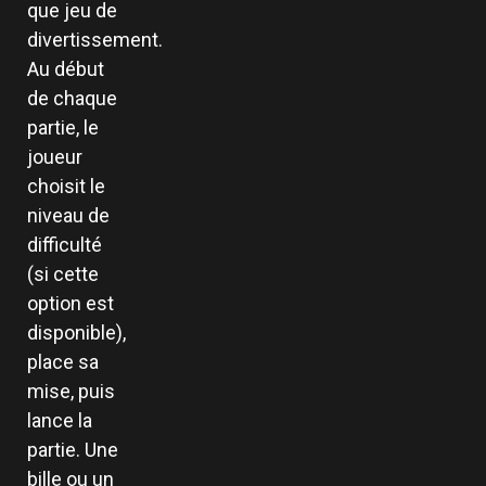
que jeu de
divertissement.
Au début
de chaque
partie, le
joueur
choisit le
niveau de
difficulté
(si cette
option est
disponible),
place sa
mise, puis
lance la
partie. Une
bille ou un