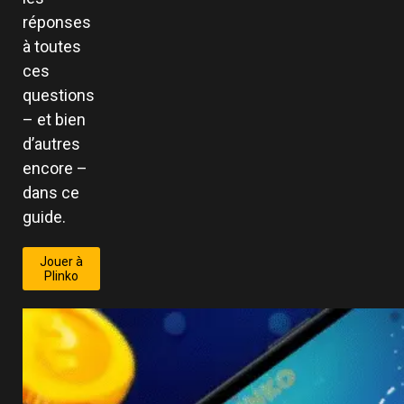
réponses
à toutes
ces
questions
– et bien
d’autres
encore –
dans ce
guide.
Jouer à
Plinko