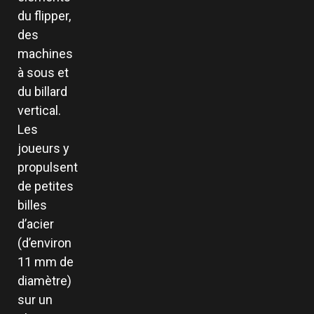
du flipper,
des
machines
à sous et
du billard
vertical.
Les
joueurs y
propulsent
de petites
billes
d’acier
(d’environ
11 mm de
diamètre)
sur un