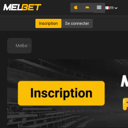
FR
Inscription
Se connecter
MelBet Guide
Casino
Plinko