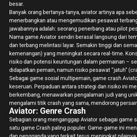
besar.
Banyak orang bertanya-tanya, aviator artinya apa seb
menerbangkan atau mengemudikan pesawat terbang, atau
jawabannya adalah: seorang penerbang atau pilot pe
Nama game Aviator sendiri berasal langsung dari tem
dan terbang melintasi layar. Semakin tinggi dan semak
kemenangan) yang meningkat secara real-time. Kons
risiko dan potensi keuntungan dalam permainan – se
didapatkan pemain, namun risiko pesawat “jatuh” (c
Sebagai game sosial multipemain, game crash Aviato
keseruan. Perpaduan antara strategi dan risiko ini
berkembang, menawarkan pengalaman judi yang unik
mengalami titik crash yang sama, mendorong persaing
Aviator: Genre Crash
Sebagian orang menganggap Aviator sebagai game slo
satu game Crash paling populer. Game-game ini menam
dan pengganda yang terkait terus meningkat nilainya.