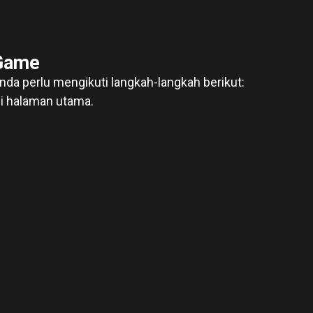
 Game
Anda perlu mengikuti langkah-langkah berikut:
di halaman utama.