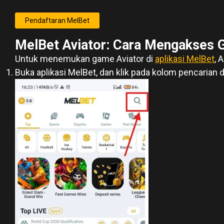
Pendaftaran MelBet
MelBet Aviator: Cara Mengakses
Untuk menemukan game Aviator di
aplikasi MelBet
, 
Buka aplikasi MelBet, dan klik pada kolom pencarian 