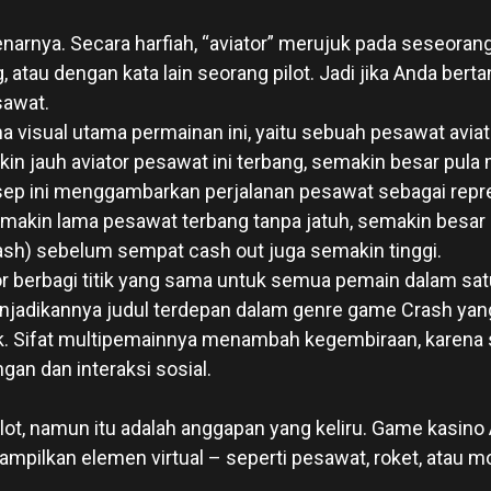
enarnya. Secara harfiah, “aviator” merujuk pada seseoran
 dengan kata lain seorang pilot. Jadi jika Anda bertanya
sawat.
a visual utama permainan ini, yaitu sebuah pesawat aviat
in jauh aviator pesawat ini terbang, semakin besar pula m
ep ini menggambarkan perjalanan pesawat sebagai repres
makin lama pesawat terbang tanpa jatuh, semakin besar 
rash) sebelum sempat cash out juga semakin tinggi.
r berbagi titik yang sama untuk semua pemain dalam sa
 menjadikannya judul terdepan dalam genre game Crash ya
. Sifat multipemainnya menambah kegembiraan, karena
an dan interaksi sosial.
t, namun itu adalah anggapan yang keliru. Game kasino A
pilkan elemen virtual – seperti pesawat, roket, atau mo