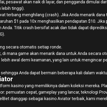
ai, pesawat akan naik di layar, dan pengganda dimulai dar
lebih tinggi).
t terbang menghilang (crash). Jika Anda menarik dana t
, taruhan $1 pada 10x menghasilkan pendapatan $10. Jik
nda. Titik crash bersifat acak dan tidak dapat diprediksi
G).
ng secara otomatis setiap ronde.
x, di mana game akan menarik dana untuk Anda secara ot
k lebih awal demi keamanan, yang lain untuk mengincar p
 sehingga Anda dapat bermain beberapa kali dalam waktu
iator
latform kasino yang memilikinya dalam koleksi mereka. P
: pemuatan cepat, gameplay yang lancar, teknologi Prov
a MelBet dianggap sebagai kasino Aviator terbaik, kami m