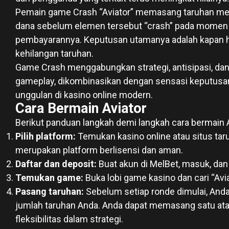
Pemain game Crash “Aviator” memasang taruhan me
dana sebelum elemen tersebut “crash” pada momen 
pembayarannya. Keputusan utamanya adalah kapan h
kehilangan taruhan.
Game Crash menggabungkan strategi, antisipasi, da
gameplay, dikombinasikan dengan sensasi keputusan 
unggulan di kasino online modern.
Cara Bermain Aviator
Berikut panduan langkah demi langkah cara bermain A
Pilih platform:
Temukan kasino online atau situs tar
merupakan platform berlisensi dan aman.
Daftar dan deposit:
Buat akun di MelBet, masuk, da
Temukan game:
Buka lobi game kasino dan cari “Avia
Pasang taruhan:
Sebelum setiap ronde dimulai, Anda
jumlah taruhan Anda. Anda dapat memasang satu at
fleksibilitas dalam strategi.