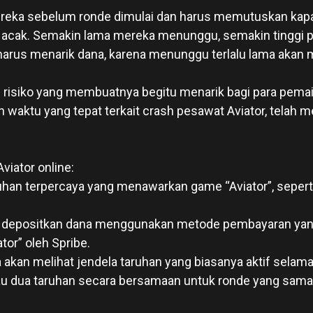
reka sebelum ronde dimulai dan harus memutuskan kap
acak. Semakin lama mereka menunggu, semakin tinggi p
arus menarik dana, karena menunggu terlalu lama akan
n risiko yang membuatnya begitu menarik bagi para pem
waktu yang tepat terkait crash pesawat Aviator, telah m
viator online:
uhan terpercaya yang menawarkan game “Aviator”, sepert
n depositkan dana menggunakan metode pembayaran yang
tor” oleh Spribe.
 akan melihat jendela taruhan yang biasanya aktif selam
au dua taruhan secara bersamaan untuk ronde yang sam